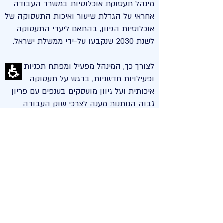
מינהל תעסוקת אוכלוסיות במשרד העבודה
אחראי על הגדלת שיעור ואיכות התעסוקה של
אוכלוסיות הגיוון, בהתאם ליעדי התעסוקה
לשנת 2030 שנקבעו על-ידי ממשלת ישראל.
לצורך כך, המינהל מפעיל ומפתח תכניות
ופעילויות חדשניות, בדגש על תעסוקה
איכותית ועל גיוון מועסקים בענפים עם פריון
גבוה הנותנות מענה לצרכי שוק העבודה
בישראל.
​בין אוכלוסיות היעד של המינהל נמנות
האוכלוסייה החרדית, האוכלוסייה הערבית,
הבדואית, הדרוזית והצ'רקסית, אנשים עם
מוגבלות, יוצאי אתיופיה, בני 50+, צעירים
ונשים (על רקע פערי שכר מגדריים).