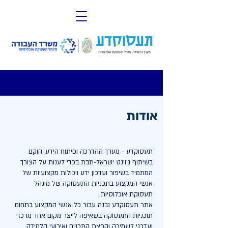
תחילתו
של
דף
אינטרנט,
לחץ
אנטר
כדי
לעבור
תפריט
לאזור
ראשי,
תוכן
באפשרותך
מרכזי
ללחוץ
אנטר
אודות
כדי
לדלג
לאזור
הבא
תעסוקדע
- מערך ההדרכה ופיתוח הידע, הוקם
בשיתוף
ג'וינט ישראל-תבת
בכדי לענות על הצורך
המתמיד בשיפור ועדכון ידע ויכולות מקצועיות של
אנשי המקצוע בתכניות התעסוקה של מינהל
תעסוקת אוכלוסיות.
אתר תעסוקדע נבנה עבור כל אנשי המקצוע בתחום
תוכניות התעסוקה בשאיפה לייצר מקום אחד מרכזי
ועדכני לשמירה והפצת התכנים ואירועי הלמידה