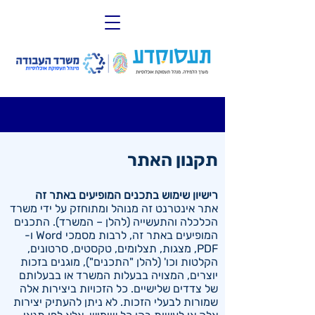
תחילתו
של
דף
אינטרנט,
לחץ
אנטר
כדי
לעבור
תפריט
לאזור
ראשי,
תוכן
באפשרותך
מרכזי
ללחוץ
אנטר
תקנון האתר
כדי
לדלג
לאזור
רישיון שימוש בתכנים המופיעים באתר זה
הבא
אתר אינטרנט זה מנוהל ומתוחזק על ידי משרד
הכלכלה והתעשייה (להלן – המשרד). התכנים
המופיעים באתר זה, לרבות מסמכי Word ו-
PDF, מצגות, תצלומים, טקסטים, סרטונים,
הקלטות וכו' (להלן "התכנים"), מוגנים בזכות
יוצרים, המצויה בבעלות המשרד או בבעלותם
של צדדים שלישיים. כל הזכויות ביצירות אלה
שמורות לבעלי הזכות. לא ניתן להעתיק יצירות