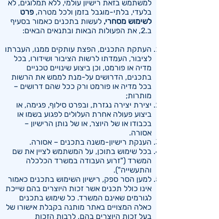
למשתמש בזאת רישיון עולמי, ללא תמלוגים, לא
בלעדי, בלתי-מוגבל בזמן ולכל מטרה,
פרט
לשימוש מסחרי,
לעשות בתכנים כאמור בסעיף
ב.2, את הפעולות הבאות ובתנאים הבאים:
העתקת התכנים, הפצת עותקים ממנו, העברתו
לציבור, העמדתו לרשות הציבור ושידורו, בכל
מדיה או פורמט, וכן ביצוע שינויים טכניים
בתכנים, הדרושים על-מנת לממש את הרשות
בכל מדיה או פורמט ורק ככל שהם דרושים –
מותרות;
יצירת יצירה נגזרת, ובפרט סילוף, פגימה, או
ביצוע פעולה אחרת העלולים לפגוע בשמו או
בכבודו או של היוצר, או של נותן הרישיון –
אסורה.
הענקת רישיון-משנה בתכנים – אסורה.
בכל שימוש בתוכן, על המשתמש לציין את שם
המשרד ("זרוע העבודה במשרד הכלכלה
והתעשייה").
למען הסר ספק, רישיון השימוש בתכנים כאמור
אינו כולל תכנים אשר זכות היוצרים בהם שייכת
לגורמים שאינם המשרד. כל שימוש בתכנים
כאלה המצויים באתר מותנה בקבלת אישורו של
בעל זכות היוצרים בהם, לרבות הזכות