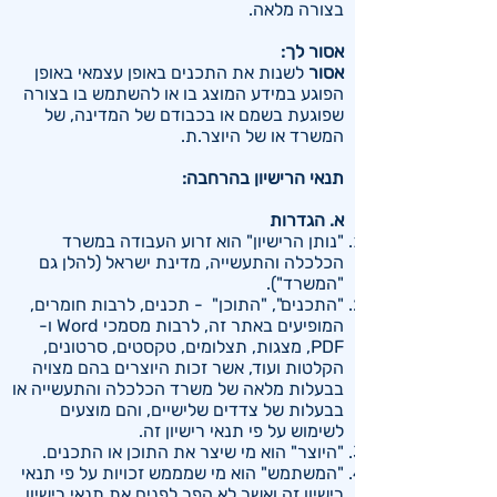
בצורה מלאה.
אסור לך:
אסור
לשנות את התכנים באופן עצמאי באופן
הפוגע במידע המוצג בו או להשתמש בו בצורה
שפוגעת בשמם או בכבודם של המדינה, של
המשרד או של היוצר.ת.
תנאי הרישיון בהרחבה:
א. הגדרות
"נותן הרישיון" הוא זרוע העבודה במשרד
הכלכלה והתעשייה, מדינת ישראל (להלן גם
"המשרד").
"התכנים", "התוכן" - תכנים, לרבות חומרים,
המופיעים באתר זה, לרבות מסמכי Word ו-
PDF, מצגות, תצלומים, טקסטים, סרטונים,
הקלטות ועוד, אשר זכות היוצרים בהם מצויה
בבעלות מלאה של משרד הכלכלה והתעשייה או
בבעלות של צדדים שלישיים, והם מוצעים
לשימוש על פי תנאי רישיון זה.
"היוצר" הוא מי שיצר את התוכן או התכנים.
"המשתמש" הוא מי שמממש זכויות על פי תנאי
רישיון זה ואשר לא הפר לפנים את תנאי רישיון