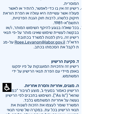
המוסרית.
רישיון זה אין בו כדי לאפשר, להתיר או לאשר
פעולה אשר עשייתה היא עוולה או הפרת הוראת
חיקוק כלשהו, לרבות חוק הגנת הפרטיות,
התשמ"א-1981.
בכל שאלה בנוגע להיקף השימוש המותר, ו/או
בבקשה לעשיית שימוש שאינו מותר על-פי תנאי
רישיון זה, ניתן לפנות למשרד בכתובת
הדוא"ל:
Roee.Levanon@labor.gov.il
על-מנ
ת לקבל את הסכמתו בכתב.
ד. פקיעת הרישיון
רישיון זה והזכויות המוענקות על פיו יפקעו
באופן מיידי עם הפרת תנאי הרישיון על ידי
המשתמש.
ה. מצגים, אחריות והסרת אחריות.
הרישיון כאמור בסעיף ג', מוצע לציבור "כמות
שהוא" ("As Is"). השימוש בתכנים לפי הרישיון
נעשה על אחריות המשתמש בלבד.
המשרד שומר לעצמו את הזכות לשנות את
תנאי הרישיון בכל עת. במקרה של שינוי תנאי